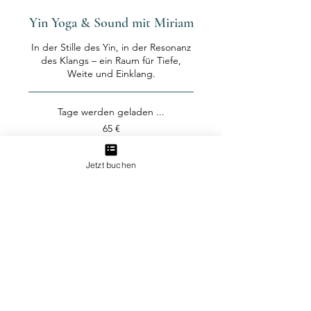
Yin Yoga & Sound mit Miriam
In der Stille des Yin, in der Resonanz
des Klangs – ein Raum für Tiefe,
Weite und Einklang.
Tage werden geladen ...
65
65 €
Euro
Buchen
Jetzt buchen