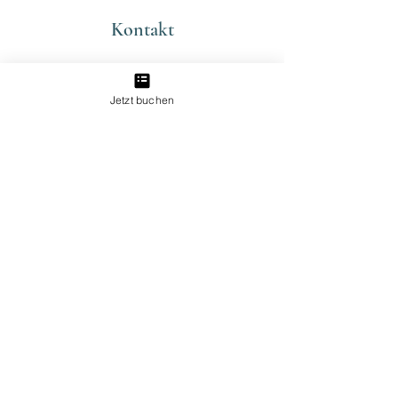
Kontakt
E-Mail-Adresse
Jetzt buchen
hello@thyme-and-divine.de
Instagram:
@thyme_and_divine
Adresse
Goltsteinstr. 68
50968 Köln