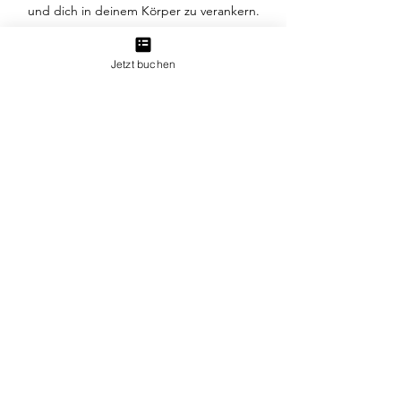
und dich in deinem Körper zu verankern.
Sie sind wie eine Pause für deine Seele – in
einem Umfeld, das mit Wärme, Ästhetik und
Jetzt buchen
viel Sorgfalt gestaltet wurde.
Hier geht es nicht um Perfektion, sondern
um dich. Um deinen Rhythmus, deine
Bedürfnisse und das, was du gerade
mitbringst. Lass uns gemeinsam
herausfinden, was dir guttut, und einen
Raum schaffen, in dem du einfach sein
kannst.
Buchen